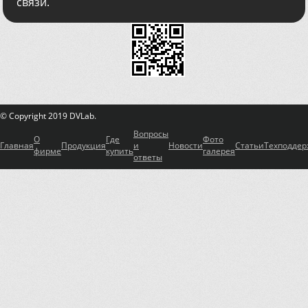
связи.
© Copyright 2019 DVLab.
Вопросы
О
Где
Фото
Главная
Продукция
и
Новости
Статьи
Техподдер
фирме
купить
галерея
ответы