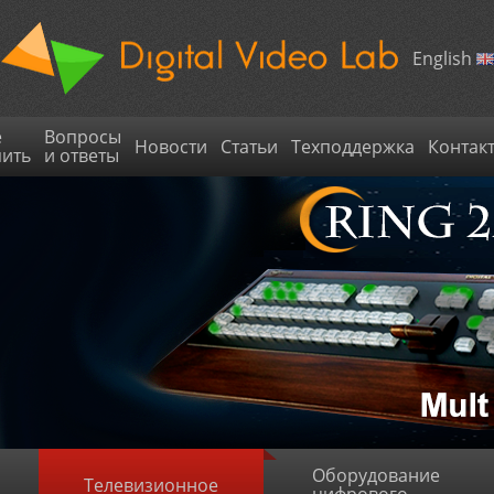
English
е
Вопросы
Новости
Статьи
Техподдержка
Контак
пить
и ответы
Оборудование
Телевизионное